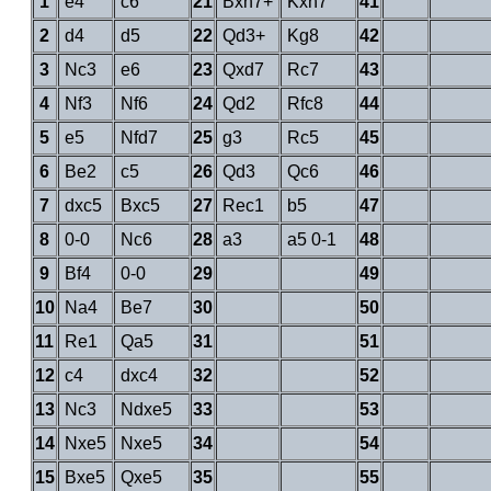
1
e4
c6
21
Bxh7+
Kxh7
41
2
d4
d5
22
Qd3+
Kg8
42
3
Nc3
e6
23
Qxd7
Rc7
43
4
Nf3
Nf6
24
Qd2
Rfc8
44
5
e5
Nfd7
25
g3
Rc5
45
6
Be2
c5
26
Qd3
Qc6
46
7
dxc5
Bxc5
27
Rec1
b5
47
8
0-0
Nc6
28
a3
a5 0-1
48
9
Bf4
0-0
29
49
10
Na4
Be7
30
50
11
Re1
Qa5
31
51
12
c4
dxc4
32
52
13
Nc3
Ndxe5
33
53
14
Nxe5
Nxe5
34
54
15
Bxe5
Qxe5
35
55