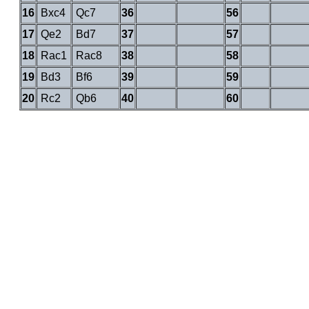
16
Bxc4
Qc7
36
56
17
Qe2
Bd7
37
57
18
Rac1
Rac8
38
58
19
Bd3
Bf6
39
59
20
Rc2
Qb6
40
60